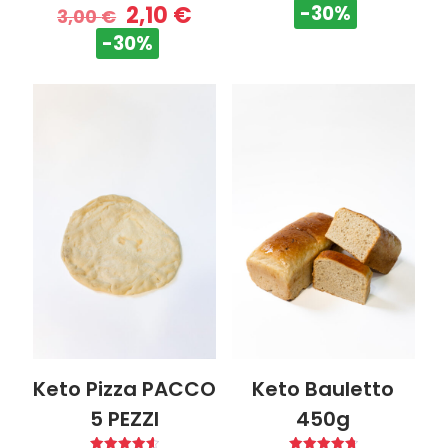
2,10
€
-30%
3,00
€
-30%
Keto Pizza PACCO
Keto Bauletto
5 PEZZI
450g