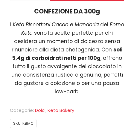
Cacao
CONFEZIONE DA 300g
e
Mandorla
I
Keto Biscottoni Cacao e Mandorla
del
Forno
300g
Keto
sono la scelta perfetta per chi
quantità
desidera un momento di dolcezza senza
rinunciare alla dieta chetogenica. Con
soli
5,4g di carboidrati netti per 100g
, offrono
tutto il gusto avvolgente del cioccolato in
una consistenza rustica e genuina, perfetti
da gustare a colazione o per una pausa
low-carb.
Categorie:
Dolci
,
Keto Bakery
SKU:
KBMC