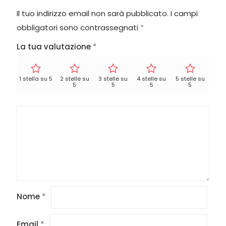
Il tuo indirizzo email non sarà pubblicato.
I campi
obbligatori sono contrassegnati
*
La tua valutazione
*
1 stella su 5
2 stelle su
3 stelle su
4 stelle su
5 stelle su
5
5
5
5
Nome
*
Email
*