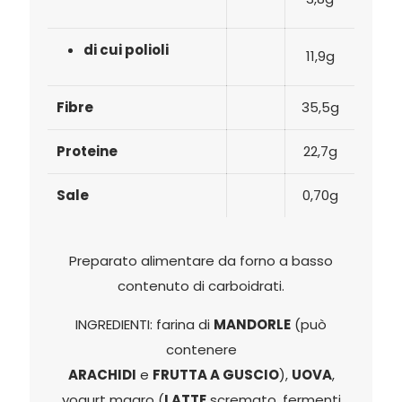
di cui polioli
11,9g
Fibre
35,5g
Proteine
22,7g
Sale
0,70g
Preparato alimentare da forno a basso
contenuto di carboidrati.
INGREDIENTI:
farina di
MAN
D
O
R
L
E
(può
contenere
ARACHIDI
e
FRUTTA
A
GUSCIO
)
,
UOVA
,
yogurt magro
(
LATTE
scremato, fermenti