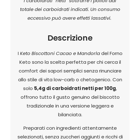
i carboidrati “netti” sottrarre i polioli dal
totale dei carboidrati indicati. Un consumo
eccessivo può avere effetti lassativi.
Descrizione
I
Keto Biscottoni Cacao e Mandorla
del Forno
Keto sono la scelta perfetta per chi cerca il
comfort dei sapori semplici senza rinunciare
allo stile di vita low-carb o chetogenico. Con
solo
5,4g di carboidrati netti per 100g
,
offrono tutto il gusto genuino del biscotto
tradizionale in una versione leggera e
bilanciata.
Preparati con ingredienti attentamente
selezionati, senza zuccheri aggiunti e ricchi di