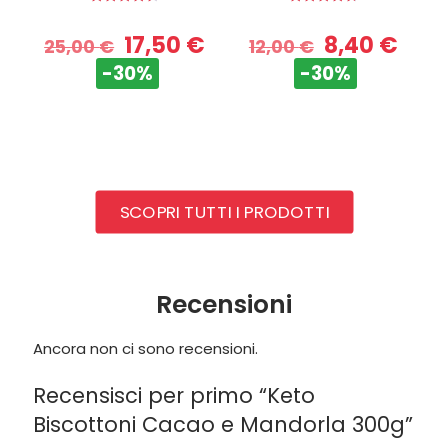
Valutato
Valutato
4.63
4.75
17,50
€
8,40
€
su 5
su 5
25,00
€
12,00
€
-30%
-30%
SCOPRI TUTTI I PRODOTTI
Recensioni
Ancora non ci sono recensioni.
Recensisci per primo “Keto
Biscottoni Cacao e Mandorla 300g”