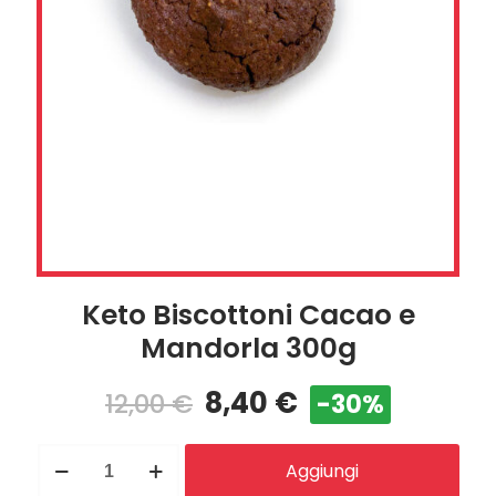
Keto Biscottoni Cacao e
Mandorla 300g
8,40
€
12,00
€
-30%
Keto
Aggiungi
Biscottoni