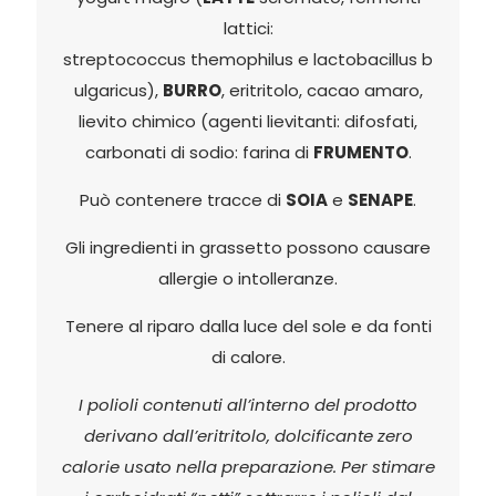
lattici:
streptococcus
themophilus
e
lactobacillus
b
ulgaricus
),
BURRO
, eritritolo, cacao amaro,
lievito chimico (agenti lievitanti:
difosfati
,
carbonati di sodio: farina di
FRUMENTO
.
Può contenere tracce di
SOIA
e
SENAPE
.
Gli ingredienti in grassetto possono causare
allergie o intolleranze.
Tenere al riparo dalla luce del sole e da fonti
di calore.
I polioli contenuti all’interno del prodotto
derivano dall’eritritolo, dolcificante zero
calorie usato nella preparazione. Per stimare