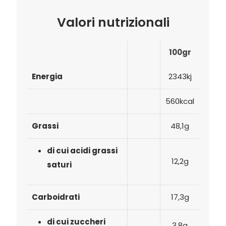
Valori nutrizionali
100gr
Energia
2343kj
560kcal
Grassi
48,1g
di cui acidi grassi
12,2g
saturi
Carboidrati
17,3g
di cui zuccheri
3,8g