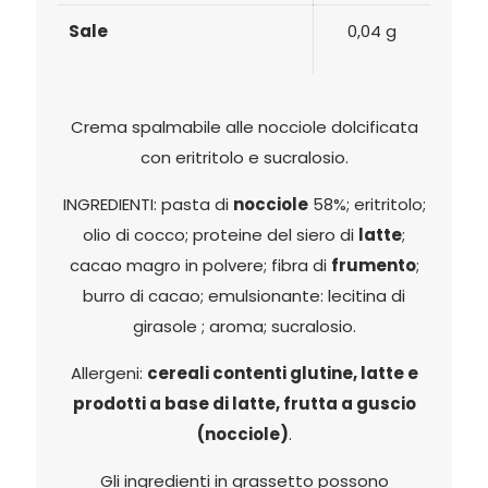
Sale
0,04 g
Crema spalmabile alle nocciole dolcificata
con eritritolo e sucralosio.
INGREDIENTI: pasta di
nocciole
58%; eritritolo;
olio di cocco; proteine del siero di
latte
;
cacao magro in polvere; fibra di
frumento
;
burro di cacao; emulsionante: lecitina di
girasole ; aroma; sucralosio.
Allergeni:
cereali contenti glutine, latte e
prodotti a base di latte, frutta a guscio
(nocciole)
.
Gli ingredienti in grassetto possono