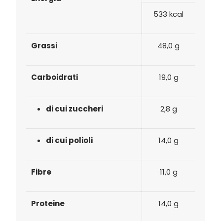
533 kcal
Grassi
48,0 g
Carboidrati
19,0 g
di cui zuccheri
2,8 g
di cui polioli
14,0 g
Fibre
11,0 g
Proteine
14,0 g