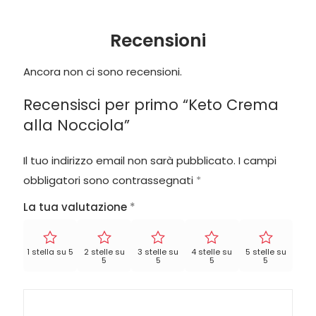
Recensioni
Ancora non ci sono recensioni.
Recensisci per primo “Keto Crema
alla Nocciola”
Il tuo indirizzo email non sarà pubblicato.
I campi
obbligatori sono contrassegnati
*
La tua valutazione
*
1 stella su 5
2 stelle su
3 stelle su
4 stelle su
5 stelle su
5
5
5
5