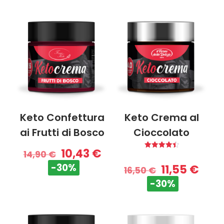
Keto Confettura
Keto Crema al
ai Frutti di Bosco
Cioccolato
10,43
€
14,90
€
Valutato
4.50
-30%
11,55
€
su 5
16,50
€
-30%