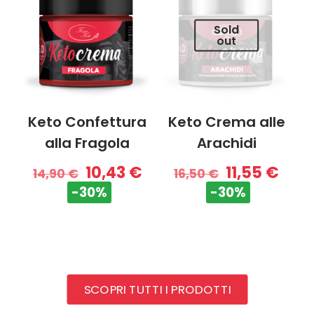
Sold
out
Keto Confettura
Keto Crema alle
alla Fragola
Arachidi
10,43
€
11,55
€
14,90
€
16,50
€
-30%
-30%
SCOPRI TUTTI I PRODOTTI