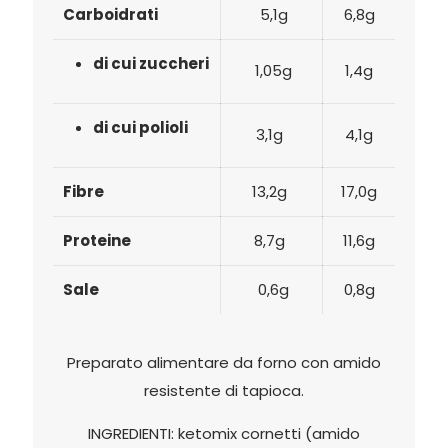
Carboidrati
5,1g
6,8g
di cui zuccheri
1,05g
1,4g
di cui polioli
3,1g
4,1g
Fibre
13,2g
17,0g
Proteine
8,7g
11,6g
Sale
0,6g
0,8g
Preparato alimentare da forno con amido
resistente di tapioca.
INGREDIENTI:
ketomix
cornetti (amido