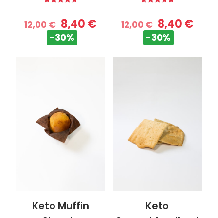
Valutato
Valutato
5.00
5.00
8,40
€
8,40
€
su 5
su 5
12,00
€
12,00
€
-30%
-30%
Keto Muffin
Keto