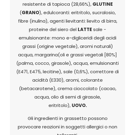
resistente di tapioca (28,66%),
GLUTINE
(
GRANO
)
, edulcoranti: eritritolo, sucralosio,
fibre (inulina), agenti lievitanti: lievito di birra,
proteine del siero del
LATTE
sale -
emulsionante: mono e-
digliceridi
degli acidi
grassi (origine vegetale), aromi naturali)
acqua, margarina(oli e grassi vegetali [80%]
(palma, cocco, girasole), acqua, emulsionanti
(E471, E475, lecitine), sale (0,6%), correttore di
acidità (E330), aromi, colorante
(betacarotene), crema cioccolato (cacao,
acqua, olio di semi di girasole,
eritritolo),
UOVO.
Gli ingredienti in grassetto possono
provocare reazioni in soggetti allergici o non