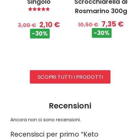
Singolo
Scrocchiarella al
Rosmarino 300g
Valutato
5.00
7,35
€
2,10
€
su 5
10,50
€
3,00
€
-30%
-30%
SCOPRI TUTTI I PRODOTTI
Recensioni
Ancora non ci sono recensioni.
Recensisci per primo “Keto