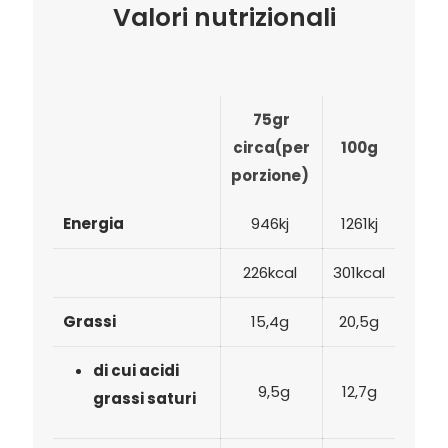
Valori nutrizionali
75gr
circa(per
100g
porzione)
Energia
946kj
1261kj
226kcal
301kcal
Grassi
15,4g
20,5g
di cui acidi
9,5g
12,7g
grassi saturi