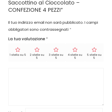
Saccottino al Cioccolato –
CONFEZIONE 4 PEZZI”
Il tuo indirizzo email non sarà pubblicato.
I campi
obbligatori sono contrassegnati
*
La tua valutazione
*
1 stella su 5
2 stelle su
3 stelle su
4 stelle su
5 stelle su
5
5
5
5