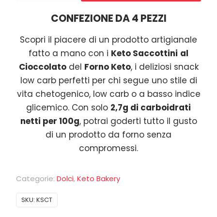
al
CONFEZIONE DA 4 PEZZI
Cioccolato
-
Scopri il piacere di un prodotto artigianale
CONFEZIONE
fatto a mano con i
Keto Saccottini
al
4
Cioccolato
del
Forno Keto
, i deliziosi snack
PEZZI
low carb perfetti per chi segue uno stile di
quantità
vita chetogenico, low carb o a basso indice
glicemico. Con solo
2,7g di carboidrati
netti per 100g
, potrai goderti tutto il gusto
di un prodotto da forno senza
compromessi.
Categorie:
Dolci
,
Keto Bakery
SKU:
KSCT