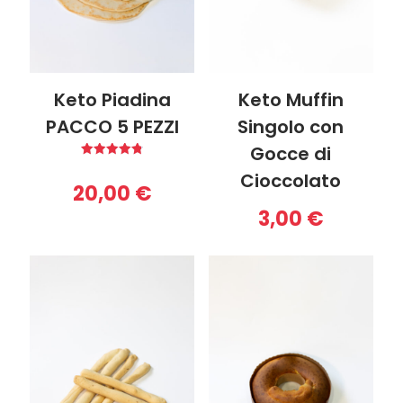
Keto Piadina
Keto Muffin
PACCO 5 PEZZI
Singolo con
Gocce di
Valutato
Cioccolato
4.80
20,00
€
su 5
3,00
€