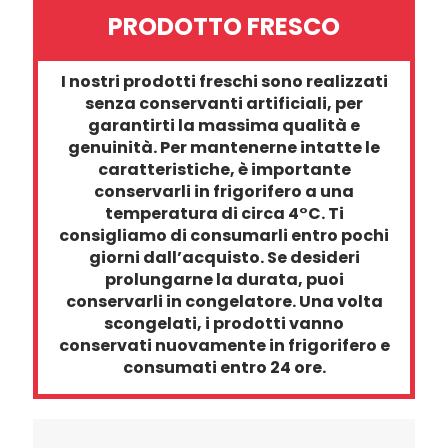
PRODOTTO FRESCO
I nostri prodotti freschi sono realizzati
senza conservanti artificiali, per
garantirti la massima qualità e
genuinità. Per mantenerne intatte le
caratteristiche, è importante
conservarli
in frigorifero a una
temperatura di circa 4°C
. Ti
consigliamo di consumarli entro pochi
giorni dall’acquisto. Se desideri
prolungarne la durata
, puoi
conservarli
in congelatore
. Una volta
scongelati, i prodotti vanno
conservati nuovamente in frigorifero e
consumati entro 24 ore
.