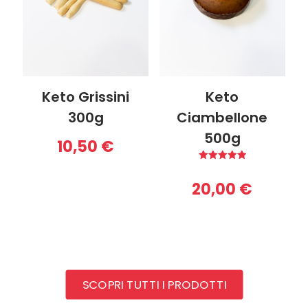
Keto Grissini
Keto
300g
Ciambellone
500g
10,50
€
Valutato
5.00
20,00
€
su 5
SCOPRI TUTTI I PRODOTTI