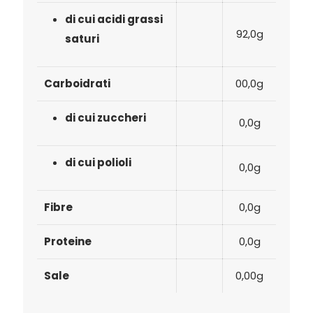
di cui acidi grassi
92,0g
saturi
Carboidrati
00,0g
di cui zuccheri
0,0g
di cui polioli
0,0g
Fibre
0,0g
Proteine
0,0g
Sale
0,00g