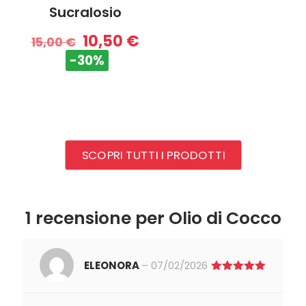
Sucralosio
10,50
€
15,00
€
-30%
SCOPRI TUTTI I PRODOTTI
1 recensione per
Olio di Cocco
ELEONORA
–
07/02/2026
Valutato
5
su 5