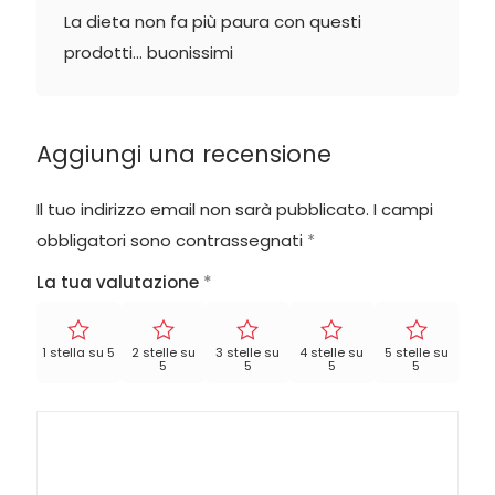
La dieta non fa più paura con questi
prodotti… buonissimi
Aggiungi una recensione
Il tuo indirizzo email non sarà pubblicato.
I campi
obbligatori sono contrassegnati
*
La tua valutazione
*
1 stella su 5
2 stelle su
3 stelle su
4 stelle su
5 stelle su
5
5
5
5