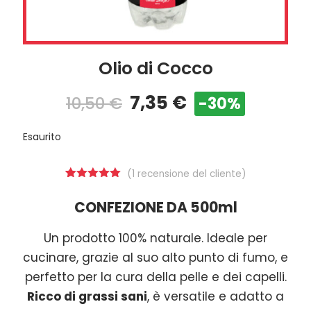
Olio di Cocco
7,35
€
10,50
€
-30%
Esaurito
(
1
recensione del cliente)
1
Valutato
5.00
su 5
CONFEZIONE DA 500ml
su base
di
recensioni
Un prodotto 100% naturale. Ideale per
cucinare, grazie al suo alto punto di fumo, e
perfetto per la cura della pelle e dei capelli.
Ricco di grassi sani
, è versatile e adatto a