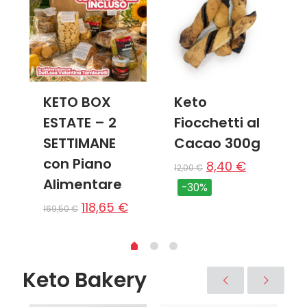
KETO BOX
Keto
ESTATE – 2
Fiocchetti al
SETTIMANE
Cacao 300g
Il
€
con Piano
prezzo
8,40
€
12,00
€
e
attuale
Alimentare
-30%
è:
Il
Il
118,65
€
169,50
€
.
108,00 €.
prezzo
prezzo
originale
attuale
era:
è:
Keto Bakery
169,50 €.
118,65 €.