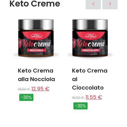
Keto Creme
Keto Crema
Keto Crema
alla Nocciola
al
Cioccolato
12,95
€
18,50
€
11,55
€
-30%
16,50
€
-30%