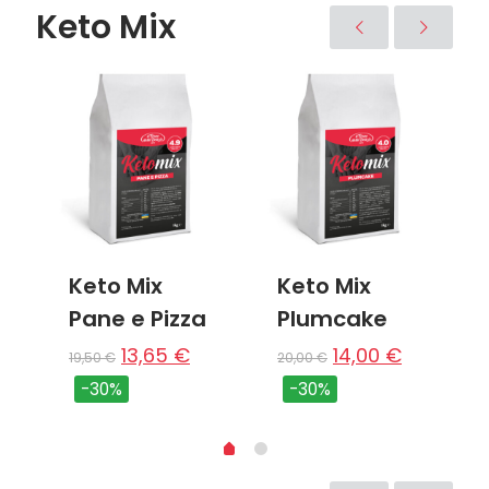
Keto Mix
Keto Mix
Keto Mix
Pane e Pizza
Plumcake
13,65
€
14,00
€
19,50
€
20,00
€
-30%
-30%