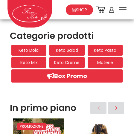
SHOP
Categorie prodotti
Keto Dolci
Keto Salati
Keto Pasta
Keto Mix
Keto Creme
Materie
Box Promo
In primo piano
PROMOZIONE