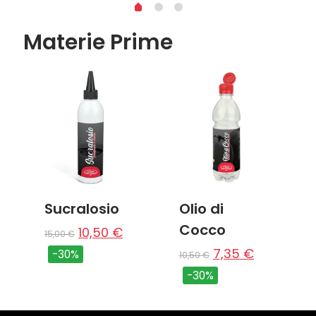
Materie Prime
Sucralosio
Olio di
Cocco
10,50
€
15,00
€
7,35
€
-30%
10,50
€
-30%