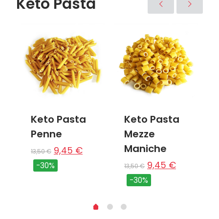
Keto Pasta
Keto Pasta
Keto Pasta
Penne
Mezze
Maniche
9,45
€
13,50
€
9,45
€
-30%
13,50
€
-30%