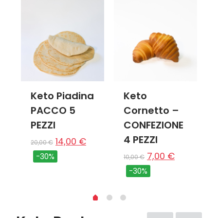
Keto Piadina
Keto
PACCO 5
Cornetto –
PEZZI
CONFEZIONE
4 PEZZI
14,00
€
20,00
€
7,00
€
-30%
10,00
€
-30%